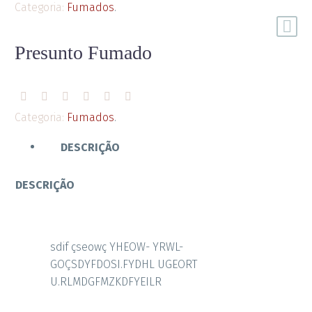
Categoria:
Fumados
.
Presunto Fumado
Categoria:
Fumados
.
DESCRIÇÃO
DESCRIÇÃO
sdif çseowç YHEOW- YRWL-
GOÇSDYFDOSI.FYDHL UGEORT
U.RLMDGFMZKDFYEILR