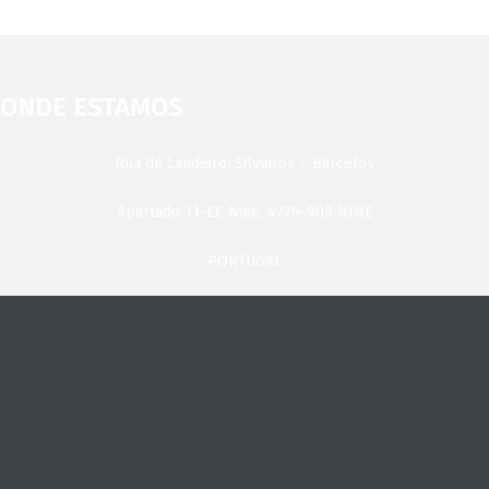
ONDE ESTAMOS
Rua de Landeiro, Silveiros – Barcelos
Apartado 11-EC Nine, 4776-909 NINE
PORTUGAL