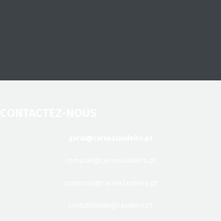
CONTACTEZ-NOUS
geral@carneslandeiro.pt
compras@carneslandeiro.pt
comercial@carneslandeiro.pt
contabilidade@landeiro.pt