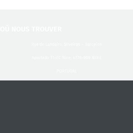
OÙ NOUS TROUVER
Rua de Landeiro, Silveiros – Barcelos
Apartado 11-EC Nine, 4776-909 NINE
PORTUGAL